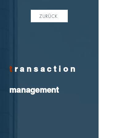
ZURÜCK
t
r a n s a c t i o n
management